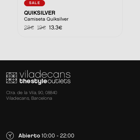
SALE
QUIKSILVER
Camiseta Quiksilver
28€
19€
13.3€
Ctra. de la Vila, 90, 08840
Viladecans, Barcelona
Abierto
10:00 - 22:00